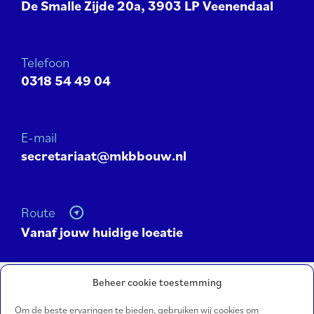
De Smalle Zijde 20a, 3903 LP Veenendaal
Telefoon
0318 54 49 04
E-mail
secretariaat@mkbbouw.nl
Route
Vanaf jouw huidige loeatie
Beheer cookie toestemming
Ledenlijst bekijken ↓
Om de beste ervaringen te bieden, gebruiken wij cookies om